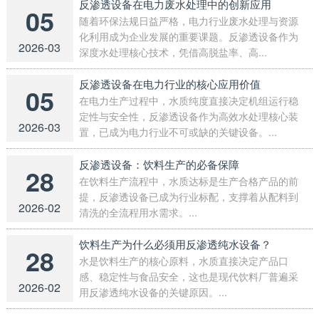
反渗透设备在电力废水处理中的创新应用
05
随着环保法规日益严格，电力行业废水处理与资源
化利用成为企业发展的重要课题。反渗透设备作为
2026-03
深度水处理核心技术，凭借高脱盐率、高...
反渗透设备在电力行业的核心应用价值
05
在电力生产过程中，水质纯度直接决定机组运行稳
定性与安全性，反渗透设备作为高效水处理核心装
2026-03
置，已成为电力行业不可或缺的关键设备。...
反渗透设备：饮料生产的必备保障
28
在饮料生产流程中，水质达标是生产合格产品的前
提，反渗透设备已成为行业标配，支撑着从配料到
2026-02
清洗的全流程用水需求。...
饮料生产为什么必须用反渗透纯水设备？
28
水是饮料生产的核心原料，水质直接决定产品口
感、稳定性与食品安全，这也是现代饮料厂普遍采
2026-02
用反渗透纯水设备的关键原因。...